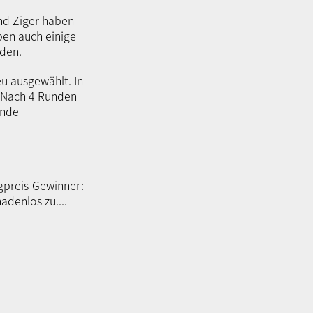
und Ziger haben
ben auch einige
nden.
eu ausgewählt. In
. Nach 4 Runden
ende
gpreis-Gewinner:
denlos zu....