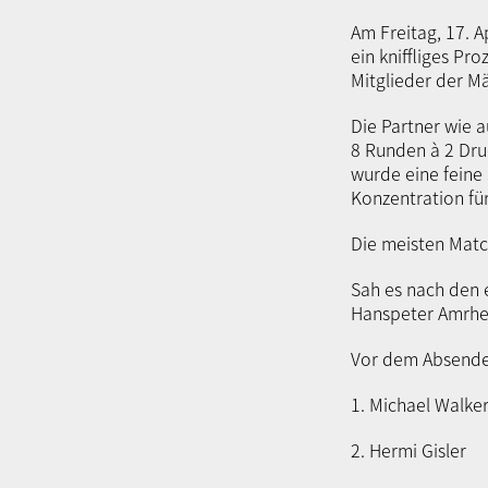
Am Freitag, 17. A
ein kniffliges P
Mitglieder der M
Die Partner wie a
8 Runden à 2 Dru
wurde eine feine
Konzentration für
Die meisten Match
Sah es nach den 
Hanspeter Amrhei
Vor dem Absenden
1. Michael Wal
2. Hermi Gisl