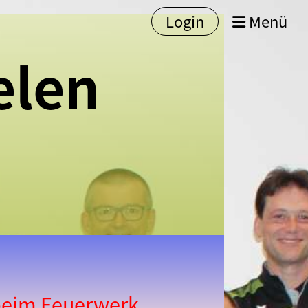
Login
Menü
elen
r beim Feuerwerk