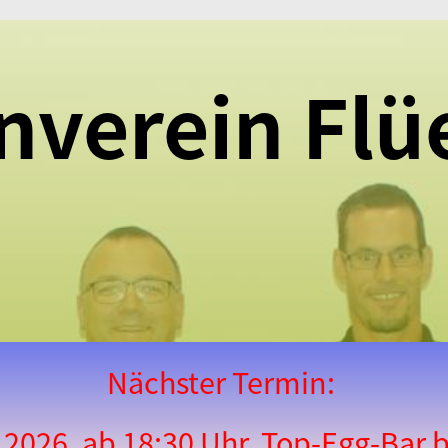
nverein Flü
Nächster Termin:
li 2026, ab 18:30 Uhr, Top-Egg-Ba