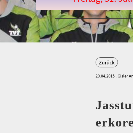
Zurück
20.04.2015
, Gisler A
Jasstu
erkor