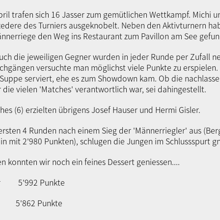
pril trafen sich 16 Jasser zum gemütlichen Wettkampf. Michi 
rozedere des Turniers ausgeknobelt. Neben den Aktivturnern ha
ännerriege den Weg ins Restaurant zum Pavillon am See gefu
uch die jeweiligen Gegner wurden in jeder Runde per Zufall n
chgängen versuchte man möglichst viele Punkte zu erspielen
 Suppe serviert, ehe es zum Showdown kam. Ob die nachlass
 die vielen 'Matches' verantwortlich war, sei dahingestellt.
es (6) erzielten übrigens Josef Hauser und Hermi Gisler.
ersten 4 Runden nach einem Sieg der 'Männerriegler' aus (Ber
n mit 2'980 Punkten), schlugen die Jungen im Schlussspurt gna
 konnten wir noch ein feines Dessert geniessen....
ker 5'992 Punkte
er 5'862 Punkte