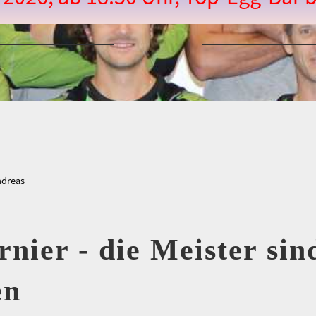
ndreas
rnier - die Meister sin
en